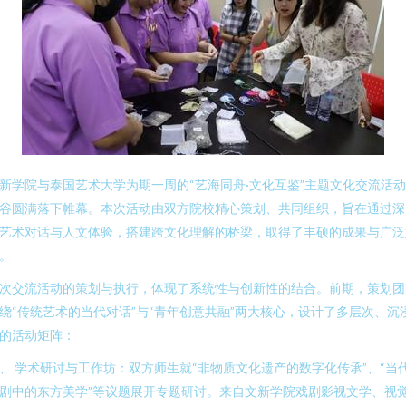
新学院与泰国艺术大学为期一周的“艺海同舟·文化互鉴”主题文化交流活
谷圆满落下帷幕。本次活动由双方院校精心策划、共同组织，旨在通过深
艺术对话与人文体验，搭建跨文化理解的桥梁，取得了丰硕的成果与广泛
。
次交流活动的策划与执行，体现了系统性与创新性的结合。前期，策划团
绕“传统艺术的当代对话”与“青年创意共融”两大核心，设计了多层次、沉
的活动矩阵：
、 学术研讨与工作坊：双方师生就“非物质文化遗产的数字化传承”、“当
剧中的东方美学”等议题展开专题研讨。来自文新学院戏剧影视文学、视