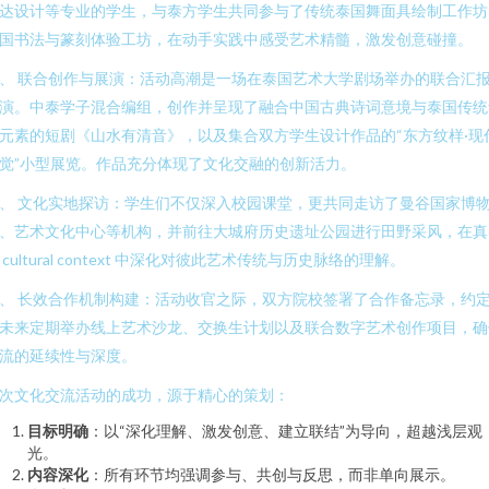
达设计等专业的学生，与泰方学生共同参与了传统泰国舞面具绘制工作坊
国书法与篆刻体验工坊，在动手实践中感受艺术精髓，激发创意碰撞。
、 联合创作与展演：活动高潮是一场在泰国艺术大学剧场举办的联合汇
演。中泰学子混合编组，创作并呈现了融合中国古典诗词意境与泰国传统
元素的短剧《山水有清音》，以及集合双方学生设计作品的“东方纹样·现
觉”小型展览。作品充分体现了文化交融的创新活力。
、 文化实地探访：学生们不仅深入校园课堂，更共同走访了曼谷国家博
、艺术文化中心等机构，并前往大城府历史遗址公园进行田野采风，在真
 cultural context 中深化对彼此艺术传统与历史脉络的理解。
、 长效合作机制构建：活动收官之际，双方院校签署了合作备忘录，约
未来定期举办线上艺术沙龙、交换生计划以及联合数字艺术创作项目，确
流的延续性与深度。
次文化交流活动的成功，源于精心的策划：
目标明确
：以“深化理解、激发创意、建立联结”为导向，超越浅层观
光。
内容深化
：所有环节均强调参与、共创与反思，而非单向展示。