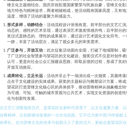
锋文化主题相结合。国庆庆祝彰显国家繁荣与民族自豪，雷锋文化彰
地方特色与精神追求，两者相辅相成，使活动既有国家高度，又有地
温度，增强了活动的凝聚力和感染力。
形式多样，动静结合
：活动流程设计张弛有度。前半部分的文艺汇演
动态的、感性的艺术呈现，通过表演艺术激发情感共鸣；后半部分的
奖仪式是静态的、理性的成果展示，通过设计艺术固化文化符号。一
一静，丰富了活动层次，满足了观众多元的审美需求。
广泛参与，开放互动
：此次征集活动面向全国，打破了地域限制，吸
了广泛的社会智慧参与望花区的文化建设。颁奖仪式不仅是对创作者
认可，更是向社会公众汇报建设思路、听取反馈的过程，形成了良好
开放互动效应。
成果转化，立足长远
：活动并非止于一场演出或一次颁奖，其最终落
点在于文化建设的实体成果。获奖的主题标识与雕塑设计方案，将成
望花区打造雷锋文化核心区的具体抓手，推动雷锋精神从抽象概念转
为可感、可知、可触的城市景观与公共艺术，实现文化资源的创造性
化与创新性发展。
次文艺汇演暨颁奖仪式，是望花区在新时代背景下，以文化凝聚力量、以
诠释精神、以创新驱动发展的一次生动实践。它不仅为新中国70华诞献
份厚礼，也为雷锋文化的传承与创新注入了新的活力，更标志着望花区在