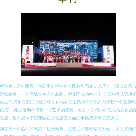
秋送爽，丹桂飘香。为隆重庆祝中华人民共和国成立70周年，深入传承
雷锋精神，打造区域特色文化品牌，望花区成功举办了“庆祝中华人民共
成立70周年文艺汇演暨雷锋文化核心区主题标识和系列雕塑设计征集活
仪式”。此次活动不仅是一场艺术的盛宴，更是一次精神的洗礼与文化的
交流，集中展示了望花区在文化建设方面的丰硕成果与坚定决心。
动在庄严而热烈的气氛中拉开帷幕。文艺汇演部分精彩纷呈，以“礼赞新