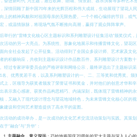
，奋进新时代”为主题，通过歌舞、朗诵、情景剧、器乐演奏等多种艺术
，深情回顾了新中国70年来的光辉历程和伟大成就，生动展现了望花人
向上的精神风貌和对祖国母亲的无限热爱。一个个精心编排的节目，或气
宏，或温情脉脉，将现场气氛不断推向高潮，赢得了观众阵阵掌声。
后举行的“雷锋文化核心区主题标识和系列雕塑设计征集活动”颁奖仪式，
次活动的另一大亮点。为系统性、形象化地展示和传播雷锋文化，望花区
面向全社会发起了公开征集。活动得到了全国众多设计师、艺术家及文化
者的积极响应，共收到主题标识设计作品数百件、系列雕塑设计方案数十
。经过专家评审委员会的严格评审和网络公示，最终评选出了主题标识采
1名、优秀奖若干名，以及系列雕塑设计的一、二、三等奖和优秀奖。颁
式上，区领导为获奖者颁发了荣誉证书和奖金，并对他们的创意才华和辛
出表示衷心感谢。获奖作品构思精巧、内涵深刻，既体现了雷锋精神的永
核，又融入了现代设计理念与望花地域特色，为未来雷锋文化核心区的视
象建设和空间艺术塑造提供了高水平的蓝图。
次活动的成功举办，是一次成功的文化艺术交流活动策划与实践。其策划
在于“融合”与“升华”：
主题融合，意义深远
：巧妙地将国庆70周年的宏大主题与深入人心的